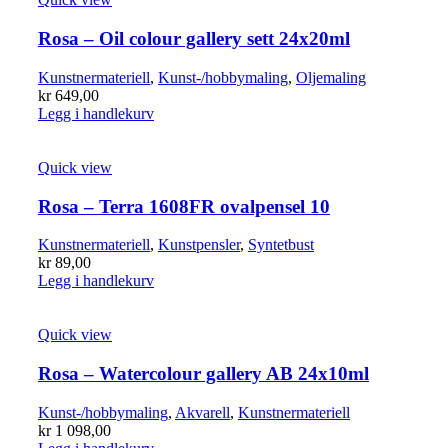
Rosa – Oil colour gallery sett 24x20ml
Kunstnermateriell
,
Kunst-/hobbymaling
,
Oljemaling
kr
649,00
Legg i handlekurv
Quick view
Rosa – Terra 1608FR ovalpensel 10
Kunstnermateriell
,
Kunstpensler
,
Syntetbust
kr
89,00
Legg i handlekurv
Quick view
Rosa – Watercolour gallery AB 24x10ml
Kunst-/hobbymaling
,
Akvarell
,
Kunstnermateriell
kr
1 098,00