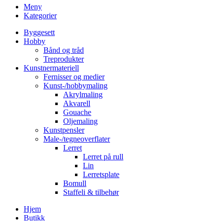
Meny
Kategorier
Byggesett
Hobby
Bånd og tråd
Treprodukter
Kunstnermateriell
Fernisser og medier
Kunst-/hobbymaling
Akrylmaling
Akvarell
Gouache
Oljemaling
Kunstpensler
Male-/tegneoverflater
Lerret
Lerret på rull
Lin
Lerretsplate
Bomull
Staffeli & tilbehør
Hjem
Butikk